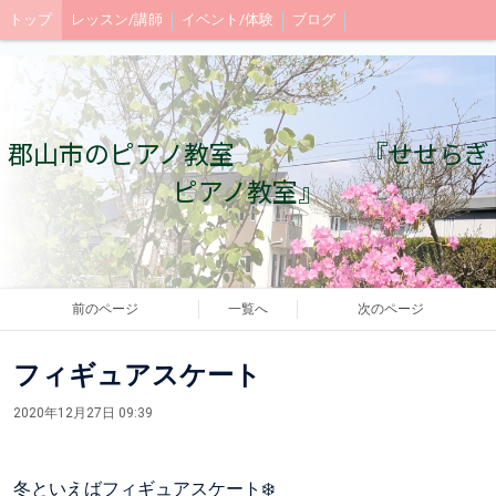
トップ
レッスン/講師
イベント/体験
ブログ
郡山市のピアノ教室 『せせらぎ
ピアノ教室』
前のページ
一覧へ
次のページ
フィギュアスケート
2020年12月27日 09:39
冬といえばフィギュアスケート❄️