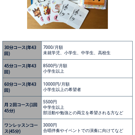
30分コース(年43
7000/月額
回)
未就学児、小学生、中学生、高校生
45分コース(年43
8500円/月額
回)
小学生以上
60分コース(年43
10000円/月額
回)
小学生以上の希望者
5500円
月２回コース(1回
中学生以上
45分)
部活動や勉強との両立を希望される方など
ワンレッスンコー
3000円
ス(45分)
合唱伴奏やイベントでの演奏に向けてなど