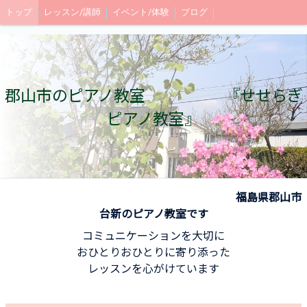
トップ
レッスン/講師
イベント/体験
ブログ
郡山市のピアノ教室 『せせらぎ
ピアノ教室』
福島県郡山市
台新のピアノ教室です
コミュニケーションを大切に
おひとりおひとりに寄り添った
レッスンを心がけています