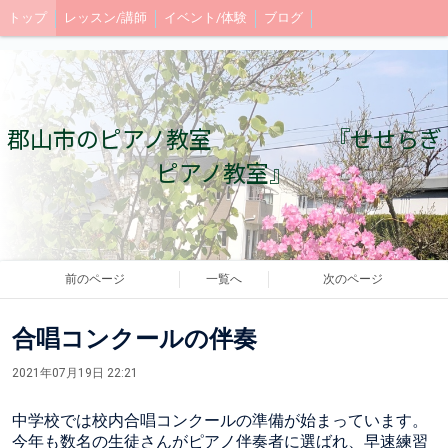
トップ
レッスン/講師
イベント/体験
ブログ
郡山市のピアノ教室 『せせらぎ
ピアノ教室』
前のページ
一覧へ
次のページ
合唱コンクールの伴奏
2021年07月19日 22:21
中学校では校内合唱コンクールの準備が始まっています。
今年も数名の生徒さんがピアノ伴奏者に選ばれ、早速練習