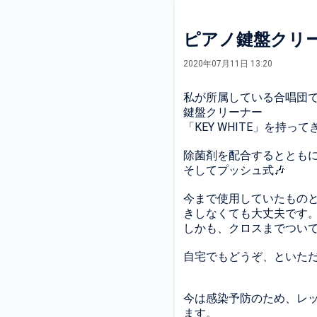
ピアノ鍵盤クリ
2020年07月11日 13:20
私が所属している合唱団で
鍵盤クリーナー
「KEY WHITE」を持っ
除菌剤を配合するととも
そしてプッシュ式🎶
今まで使用していたもの
きしなくても大丈夫です
しかも、クロスまでつい
自宅でもどうぞ、といた
今は感染予防のため、レ
ます。