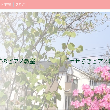
ト/体験
ブログ
市のピアノ教室 『せせらぎピアノ