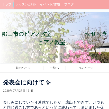
トップ
レッスン/講師
イベント/体験
ブログ
郡山市のピアノ教室 『せせらぎ
ピアノ教室』
前のページ
一覧へ
次のページ
発表会に向けて ✨
2020年07月27日 13:45
楽しみにしていた ４連休でしたが、遠出もできず、いつも
と同じ過ごし方であっという間に終わってしまいました💦