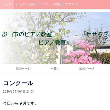
トップ
レッスン/講師
イベント/体験
ブログ
郡山市のピアノ教室 『せせらぎ
ピアノ教室』
前のページ
一覧へ
次のページ
コンクール
2020年09月01日 21:03
今日から９月です。