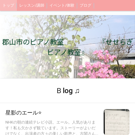
トップ
レッスン/講師
イベント/体験
ブログ
郡山市のピアノ教室 『せせらぎ
ピアノ教室』
Ｂlog ♫
星影のエール⭐️
NHKの朝の連続テレビ小説、エール。人気がありま
す！私も欠かさず観ています。ストーリーがよいだ
けでなく、出演者の方々の美しい歌声と、古関さん...