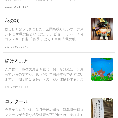
の...
2020/10/04 14:37
秋の歌
秋らしくなってきました。玄関も秋らしいオーナメ
ントに 🍁秋の曲といえば。。。ピョートル・チャイ
コフスキー作曲「 四季 」より１０月『 秋の歌...
2020/09/25 20:46
続けること
ここ数年、身体の衰えを感じ、鍛えなければ！と思
っているのですが、思うだけで散歩すらできずにい
ます。「朝６時２５分からのラジオ体操をするとよ
い...
2020/09/12 21:29
コンクール
今日から９月です。先月最後の週末、福島県合唱コ
ンクールが充分な感染対策の下開催され、参加する