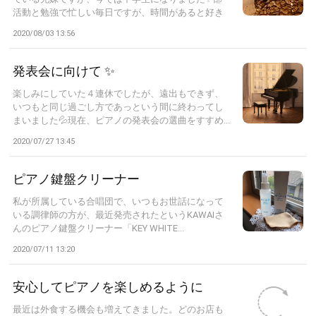
活動と勉強で忙しい毎日ですが、時間があると好き
な...
2020/08/03 13:56
発表会に向けて ✨
楽しみにしていた ４連休でしたが、遠出もできず、
いつもと同じ過ごし方であっという間に終わってし
まいました💦現在、ピアノの発表会の選曲をすすめ...
2020/07/27 13:45
ピアノ鍵盤クリーナー
私が所属している合唱団で、いつもお世話になって
いる調律師の方が、最近発売されたというKAWAIさ
んのピアノ鍵盤クリーナー「KEY WHITE...
2020/07/11 13:20
安心してピアノを楽しめるように
最近は外食する機会も増えてきました。どのお店も