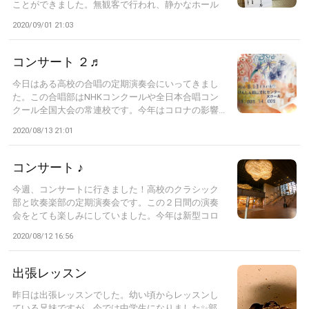
ことができました。無観客で行われ、静かなホール
で...
2020/09/01 21:03
コンサート ２♬
今日はある高校の合唱の定期演奏会にいってきまし
た。この合唱部はNHKコンクールや全日本合唱コン
クール全国大会の常連校です。今年はコロナの影響...
2020/08/13 21:01
コンサート ♪
今週、コンサートに行きました！高校のクラシック
部と吹奏楽部の定期演奏会です。この２日間の演奏
会をとても楽しみにしていました。今年は新型コロ
ナ...
2020/08/12 16:56
出張レッスン
昨日は出張レッスンでした。幼い頃からレッスンし
ている兄妹ですが、今では中学生になりました✨部