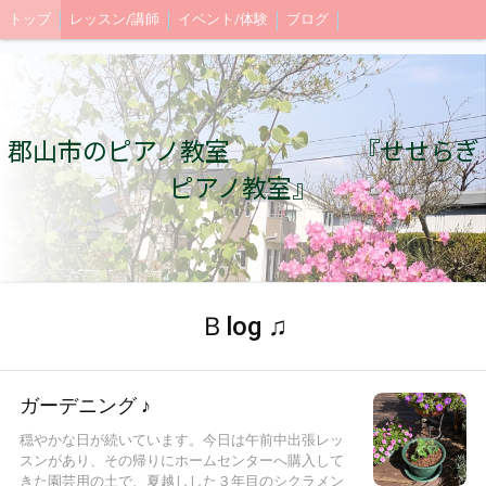
トップ
レッスン/講師
イベント/体験
ブログ
郡山市のピアノ教室 『せせらぎ
ピアノ教室』
Ｂlog ♫
ガーデニング ♪
穏やかな日が続いています。今日は午前中出張レッ
スンがあり、その帰りにホームセンターへ購入して
きた園芸用の土で、夏越しした３年目のシクラメン